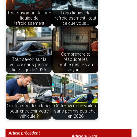
Tout savoir sur le logo
Logo liquide de
liquide de
refroidissement : tout
refroidissement
ce que vous…
Comprendre et
Tout savoir sur la
résoudre les
voiture sans permis
problèmes liés au
ligier : guide 2026
voyant…
Quelles sont les étapes
Où trouver une voiture
pour entretenir votre
sans permis pas cher
véhicule ?
en 2026
Article précédent
Article suivant