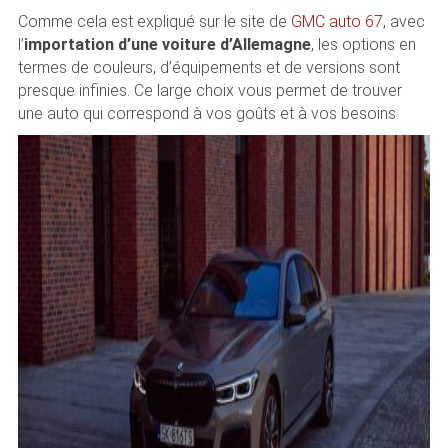
Comme cela est expliqué sur le site de
GMC auto 67
, avec
l’
importation d’une voiture d’Allemagne
, les options en
termes de couleurs, d’équipements et de versions sont
presque infinies. Ce large choix vous permet de trouver
une auto qui correspond à vos goûts et à vos besoins.