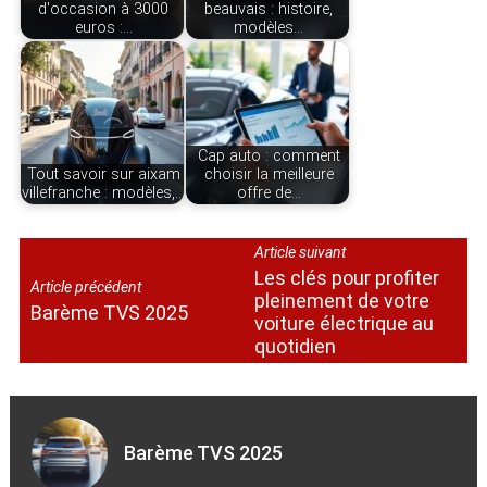
d'occasion à 3000
beauvais : histoire,
euros :…
modèles…
Cap auto : comment
Tout savoir sur aixam
choisir la meilleure
villefranche : modèles,…
offre de…
Article suivant
Les clés pour profiter
Article précédent
pleinement de votre
Barème TVS 2025
voiture électrique au
quotidien
Barème TVS 2025