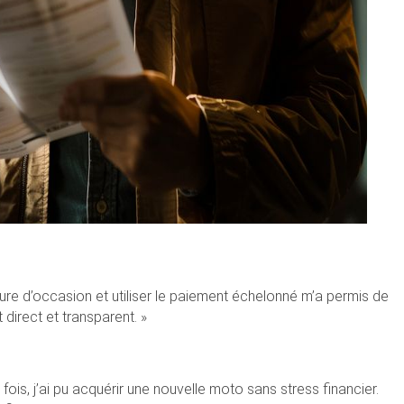
re d’occasion et utiliser le paiement échelonné m’a permis de
direct et transparent. »
ois, j’ai pu acquérir une nouvelle moto sans stress financier.