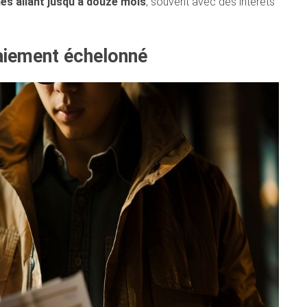
és allant jusqu’à douze mois
, souvent avec des intérêts
aiement échelonné