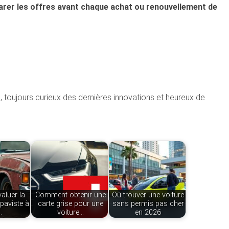
rer les offres avant chaque achat ou renouvellement de
n, toujours curieux des dernières innovations et heureux de
luer la
Comment obtenir une
Où trouver une voiture
epaviste à
carte grise pour une
sans permis pas cher
…
voiture…
en 2026