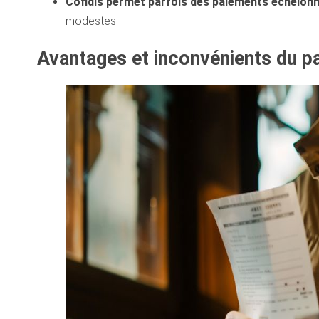
Cofidis permet parfois des paiements échelonn
modestes.
Avantages et inconvénients du p