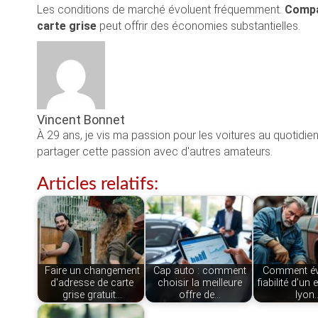
Les conditions de marché évoluent fréquemment.
Compa
carte grise
peut offrir des économies substantielles.
Vincent Bonnet
À 29 ans, je vis ma passion pour les voitures au quotidie
partager cette passion avec d'autres amateurs.
Articles relatifs:
Faire un changement
Cap auto : comment
Comment éva
d'adresse de carte
choisir la meilleure
fiabilité d’un 
grise gratuit…
offre de…
lyon