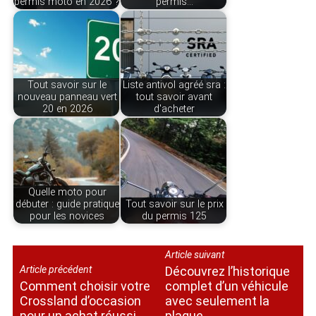
permis moto en 2026 ?
permis…
Tout savoir sur le
Liste antivol agréé sra :
nouveau panneau vert
tout savoir avant
20 en 2026
d'acheter
Quelle moto pour
débuter : guide pratique
Tout savoir sur le prix
pour les novices
du permis 125
Article suivant
Article précédent
Découvrez l’historique
Comment choisir votre
complet d’un véhicule
Crossland d’occasion
avec seulement la
pour un achat réussi
plaque