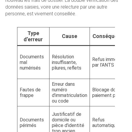
nouveau les frais de dossier. La double vérification des
données saisies, voire une relecture par une autre
personne, est vivement conseillée.
Type
Cause
Conséquence
d’erreur
Documents
Résolution
Refus immédiat
mal
insuffisante,
par l’ANTS
numérisés
pliures, reflets
Erreur dans
Fautes de
numéro
Blocage dossier,
frappe
d’immatriculation
paiement perdu
ou code
Justificatif de
Documents
domicile ou
Refus
périmés
pièce d’identité
automatique
trop ancien