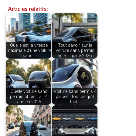
Articles relatifs:
Quelle est la vitesse
Tout savoir sur la
maximale d'une voiture
voiture sans permis
sans…
ligier : guide 2026
Quelle voiture sans
Voiture sans permis 4
permis choisir à 14
places : tout ce qu’il
ans en 2026
faut…