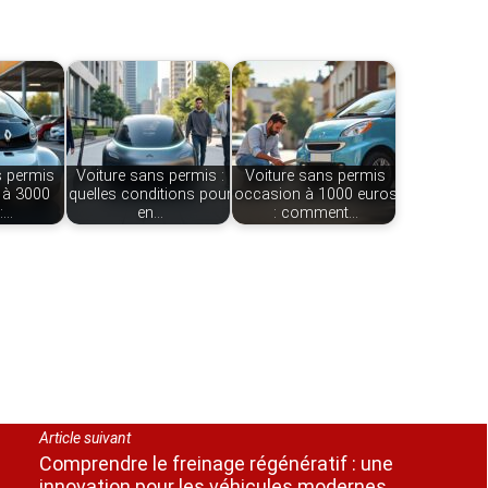
s permis
Voiture sans permis :
Voiture sans permis
 à 3000
quelles conditions pour
occasion à 1000 euros
:…
en…
: comment…
Article suivant
Comprendre le freinage régénératif : une
innovation pour les véhicules modernes