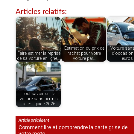
Articles relatifs:
Estimation du prix de
Voiture san
Faire estimer la reprise
rachat pour votre
d'occasion
de sa voiture en ligne,…
voiture par…
euros 
Tout savoir sur la
voiture sans permis
ligier : guide 2026
Article précédent
Comment lire et comprendre la carte grise de
votre moto