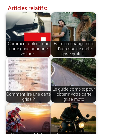
Articles relatifs:
Comment obtenir une
Faire un changement
carte grise pour une
d'adresse de carte
voiture…
grise gratuit…
Le guide complet pour
Comment lire une carte
obtenir votre carte
grise ?
grise moto