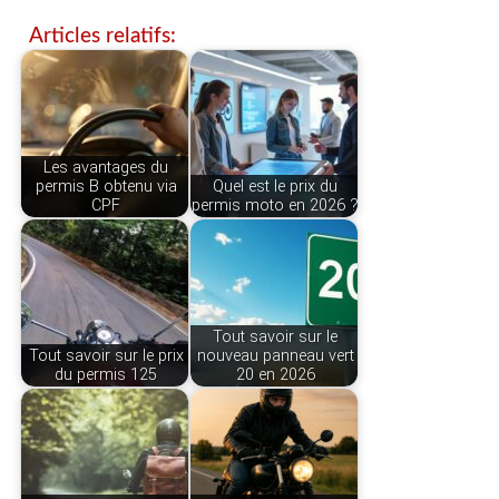
Articles relatifs:
Les avantages du
permis B obtenu via
Quel est le prix du
CPF
permis moto en 2026 ?
Tout savoir sur le
Tout savoir sur le prix
nouveau panneau vert
du permis 125
20 en 2026