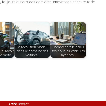
n, toujours curieux des dernières innovations et heureux de
La révolution Mode B
Comprendre le calcul
out savoir
dans le domaine des
tvs pour les véhicules
lle moto…
voitures…
hybrides…
Article suivant