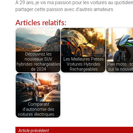
À 29 ans, je vis ma passion pour les voitures au quotidie
partager cette passion avec d'autres amateurs.
Articles relatifs:
Découvrez les
nouveaux SUV
Les Meilleures Petites
hybrides rechargeables
Voitures Hybrides
Piwi moto : t
de 2024
Rechargeables
sur la nouve
Comparatif
d'autonomie des
voitures électriques :…
Article précédent