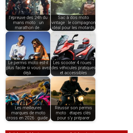
l'épreuve des 24h du
Sac à dos moto
mans moto : un
vintage : le compagnon
marathon de…
idéal pour les motards
Le permis moto est-il
Les scooter 4 roues :
plus facile si vous avez
des véhicules pratiques
déjà…
et accessibles
Les meilleures
Réussir son permis
marques de moto
moto : étapes clés
cross en 2026 : guide…
pour s'y préparer