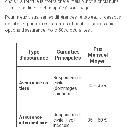
choisir la formule la moins chère, mais plutôt à choisir une
formule pertinente et adaptée à son usage.
Pour mieux visualiser les différences, le tableau ci-dessous
détaille les principales garanties et coûts associés aux
options d’assurance moto 50cc courantes :
Prix
Type
Garanties
Mensuel
Idéal
d’assurance
Principales
Moyen
Scoot
Responsabilité
légers,
Assurance au
civile
usage
15 – 35 €
tiers
(dommages
occasi
aux tiers)
budge
serré
Utilisa
Responsabilité
réguliè
Assurance
civile + vol,
35 – 60 €
roues 
intermédiaire
incendie
valeur