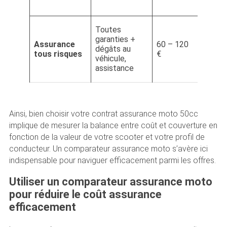
moyen
Scoot
Toutes
récent
garanties +
Assurance
60 – 120
haut d
dégâts au
tous risques
€
gamme
véhicule,
protec
assistance
compl
Ainsi, bien choisir votre contrat assurance moto 50cc
implique de mesurer la balance entre coût et couverture en
fonction de la valeur de votre scooter et votre profil de
conducteur. Un comparateur assurance moto s’avère ici
indispensable pour naviguer efficacement parmi les offres.
Utiliser un comparateur assurance moto
pour réduire le coût assurance
efficacement