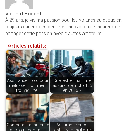
Vincent Bonnet
À 29 ans, je vis ma passion pour les voitures au quotidien,
toujours curieux des dernières innovations et heureux de
partager cette passion avec d'autres amateurs.
Articles relatifs:
Assurance moto pour
Quel est le prix d'une
malussé : comment
assurance moto 125
trouver une…
en 2026 ?
Comparatif assurance
Assurance auto :
scooter : comment
obtenez la meilleure