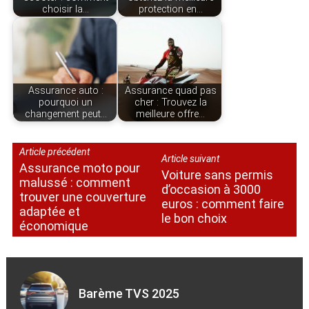
choisir la…
protection en…
Assurance auto :
Assurance quad pas
pourquoi un
cher : Trouvez la
changement peut…
meilleure offre…
Article précédent
Article suivant
Assurance moto pour
Voiture sans permis
malussé : comment
d’occasion à 3000
trouver une couverture
euros : comment faire
adaptée et
le bon choix
économique
Barème TVS 2025