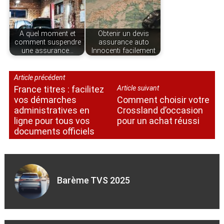
A quel moment et
Obtenir un devis
comment suspendre
assurance auto
une assurance…
Innocenti facilement
Article précédent
France titres : facilitez
Article suivant
vos démarches
Comment choisir votre
administratives en
Crossland d’occasion
ligne pour tous vos
pour un achat réussi
documents officiels
Barème TVS 2025