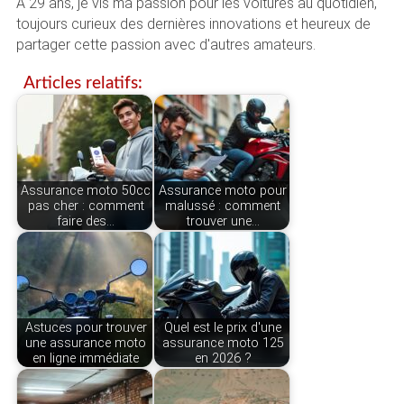
À 29 ans, je vis ma passion pour les voitures au quotidien,
toujours curieux des dernières innovations et heureux de
partager cette passion avec d'autres amateurs.
Articles relatifs:
Assurance moto 50cc
Assurance moto pour
pas cher : comment
malussé : comment
faire des…
trouver une…
Astuces pour trouver
Quel est le prix d'une
une assurance moto
assurance moto 125
en ligne immédiate
en 2026 ?