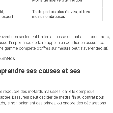
Moins de liberté d’utilisation
il,
Tarifs parfois plus élevés, offres
 expert
moins nombreuses
uvent non seulement limiter la hausse du tarif assurance moto,
ussé. L’importance de faire appel à un courtier en assurance
une gamme complète d’offres sur mesure peut s’avérer décisif.
Oo6mNqs
mprendre ses causes et ses
ape redoutée des motards malussés, car elle complique
ptée. L’assureur peut décider de mettre fin au contrat pour
épétés, le non-paiement des primes, ou encore des déclarations