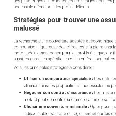
des plateformes qui collectent et croisent les données po
accessible même pour les profils délicats.
Stratégies pour trouver une ass
malussé
La recherche d’une couverture adaptée et économique po
comparaison rigoureuse des offres reste la pierre angula
moto spécialement conçu pour les profils à risque, car il
aussi les garanties spécifiques et les critères particulie
Voici les principales stratégies à considérer :
Utiliser un comparateur spécialisé :
Ces outils en
éliminant ainsi les propositions inaccessibles ou p
Négocier son contrat d’assurance :
Certains ass
motard peut démontrer une amélioration de son com
Choisir une couverture minimale :
Opter pour une 
indispensable pour être en règle, permet parfois de