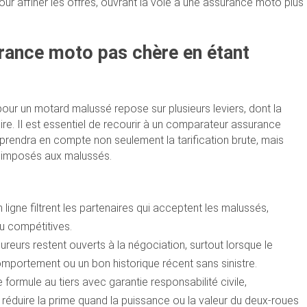
ur affiner les offres, ouvrant la voie à une assurance moto plus
urance moto pas chère en étant
ur un motard malussé repose sur plusieurs leviers, dont la
ire. Il est essentiel de recourir à un comparateur assurance
 prendra en compte non seulement la tarification brute, mais
rs imposés aux malussés.
 ligne filtrent les partenaires qui acceptent les malussés,
eu compétitives.
ureurs restent ouverts à la négociation, surtout lorsque le
portement ou un bon historique récent sans sinistre.
formule au tiers avec garantie responsabilité civile,
 réduire la prime quand la puissance ou la valeur du deux-roues