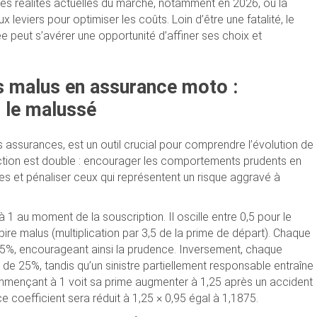
 les réalités actuelles du marché, notamment en 2026, où la
leviers pour optimiser les coûts. Loin d’être une fatalité, le
peut s’avérer une opportunité d’affiner ses choix et
 malus en assurance moto :
 le malussé
assurances, est un outil crucial pour comprendre l’évolution de
ction est double : encourager les comportements prudents en
s et pénaliser ceux qui représentent un risque aggravé à
 au moment de la souscription. Il oscille entre 0,5 pour le
ire malus (multiplication par 3,5 de la prime de départ). Chaque
e 5%, encourageant ainsi la prudence. Inversement, chaque
de 25%, tandis qu’un sinistre partiellement responsable entraîne
mençant à 1 voit sa prime augmenter à 1,25 après un accident
ce coefficient sera réduit à 1,25 × 0,95 égal à 1,1875.