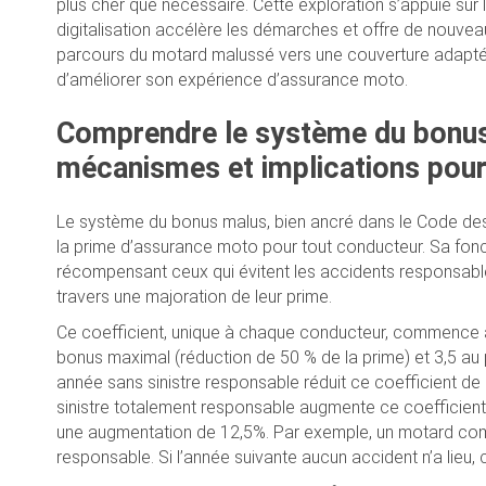
plus cher que nécessaire. Cette exploration s’appuie sur
digitalisation accélère les démarches et offre de nouveaux 
parcours du motard malussé vers une couverture adaptée 
d’améliorer son expérience d’assurance moto.
Comprendre le système du bonus
mécanismes et implications pour
Le système du bonus malus, bien ancré dans le Code des 
la prime d’assurance moto pour tout conducteur. Sa fon
récompensant ceux qui évitent les accidents responsable
travers une majoration de leur prime.
Ce coefficient, unique à chaque conducteur, commence à 1
bonus maximal (réduction de 50 % de la prime) et 3,5 au p
année sans sinistre responsable réduit ce coefficient d
sinistre totalement responsable augmente ce coefficient 
une augmentation de 12,5%. Par exemple, un motard com
responsable. Si l’année suivante aucun accident n’a lieu, 