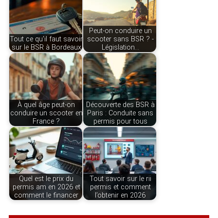
Peut-on conduire un
Tout ce qu'il faut savoir
scooter sans BSR ? -
sur le BSR à Bordeaux
Législation…
À quel âge peut-on
Découverte des BSR à
conduire un scooter en
Paris : Conduite sans
France ?
permis pour tous
Quel est le prix du
Tout savoir sur le rii
permis am en 2026 et
permis et comment
comment le financer
l’obtenir en 2026