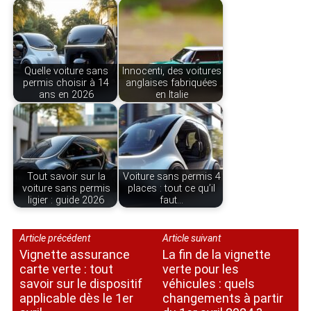
Quelle voiture sans
Innocenti, des voitures
permis choisir à 14
anglaises fabriquées
ans en 2026
en Italie
Tout savoir sur la
Voiture sans permis 4
voiture sans permis
places : tout ce qu’il
ligier : guide 2026
faut…
Article précédent
Article suivant
Vignette assurance
La fin de la vignette
carte verte : tout
verte pour les
savoir sur le dispositif
véhicules : quels
applicable dès le 1er
changements à partir